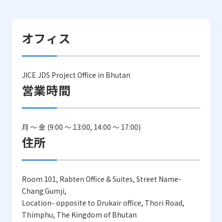
オフィス
JICE JDS Project Office in Bhutan
営業時間
月 ～ 金 (9:00 ～ 13:00, 14:00 ～ 17:00)
住所
Room 101, Rabten Office & Suites, Street Name-
Chang Gumji,
Location- opposite to Drukair office, Thori Road,
Thimphu, The Kingdom of Bhutan