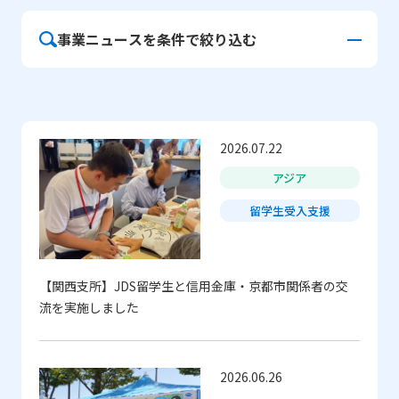
事業ニュースを条件で絞り込む
地域
（複数選択可）
2026.07.22
アジア
アフリカ
アジア
中国
欧州
留学生受入支援
オセアニア
中東
中南米
北米
【関西支所】JDS留学生と信用金庫・京都市関係者の交
流を実施しました
複合（地域）
ALL
2026.06.26
事業
（複数選択可）