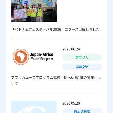
留学生受入支援
国際研修
国際交流
多文化共生
「ベトナムフェスティバル2026」にブース出展しました
プロジェクト支援
日本語教育
2026.06.24
通訳派遣
社会貢献
アフリカ
複合（事業）
ALL
国際交流
アフリカユースプログラム高校生招へい第1陣の実施につ
実施時期
いて
（複数選択可）
7月
6月
5月
4月
3月
2月
ALL
2026
2026.05.20
2025
2024
日本語教育