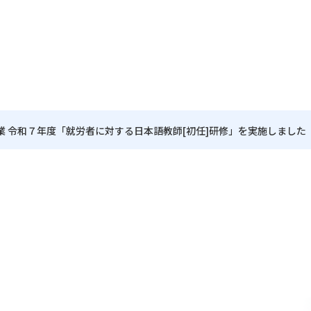
業 令和７年度「就労者に対する日本語教師[初任]研修」を実施しました
拠点
組織概要
国際研修
海外プロジェクト事務所
所在地
国際交流
仕事を知る
・コーディネーター
社会貢献
通訳派遣
沿革
・業務の流れ
（登録制）
・職員の一日の流れ
・その他
・働き方 O&A
）