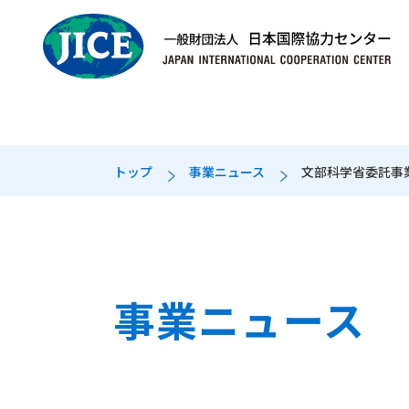
トップ
事業ニュース
文部科学省委託事
JICEとは
事業案内
国内・海外の
人材募集
理事長挨拶
留学生受入支援
国内拠点
募集要項
組織図
プロジェクト支援
・職員（新卒）
事業ニュース
・職員（社会人）
・期限付職員等
・日本語講師（登録制