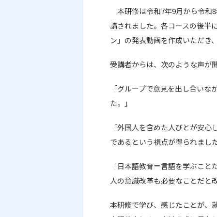
本研修は令和
7
年
9
月から令和
8
講されました。各コースの後半
ン」の発表動画を作成いただき
受講者からは、次のような声が
「グループで意見を出し合いな
た。」
「外国人を含めた人びとが安心
であるという視点が得られまし
「日本語教育＝言語を学ぶこと
人の意識改革も必要なことだと
本研修で学び、感じたことが、