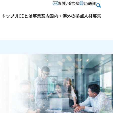
お問い合わせ
English
検
索
トップ
JICEとは
事業案内
国内・海外の拠点
人材募集
情報公開 (役員名簿・定款)
多文化共生・日本語教育
人を知る
パンフレットダウンロード