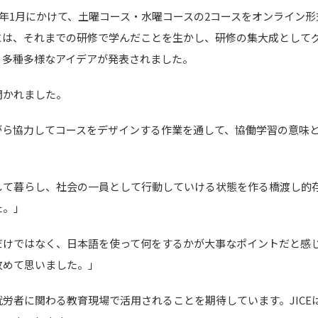
年
1
月にかけて、土曜コース・水曜コースの
2
コースをオンライン形
には、それまでの研修で学んだことを生かし、研修の集大成として
、多種多様なアイデアが発表されました。
聞かれました。
がら協力してコースをデザインする作業を通して、協働学習の意味
して暮らし、社会の一員として行動していける状態を作る橋渡し的
た。」
だけではなく、日本語を使って何をするかが大事なポイントだと感
改めて思いました。」
就労者に関わる教育現場で活用されることを期待しています。
JICE