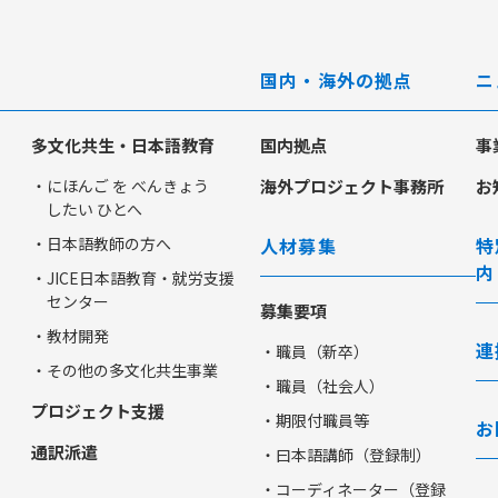
国内・海外の拠点
ニ
多文化共生・日本語教育
国内拠点
事
・にほんご を べんきょう
海外プロジェクト事務所
お
したい ひとへ
・日本語教師の方へ
人材募集
特
内
・JICE日本語教育・就労支援
センター
募集要項
・教材開発
連
・職員（新卒）
・その他の多文化共生事業
・職員（社会人）
プロジェクト支援
・期限付職員等
お
通訳派遣
・曰本語講師（登録制）
・コーディネーター（登録