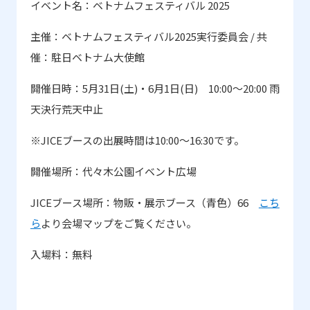
イベント名：ベトナムフェスティバル
2025
主催：ベトナムフェスティバル
2025
実行委員会
/
共
催：駐日ベトナム大使館
開催日時：
5
月
31
日
(
土
)
・
6
月
1
日
(
日
)
10:00
～
20:00
雨
天決行荒天中止
※JICE
ブースの出展時間は
10:00
～
16:30
です。
開催場所：代々木公園イベント広場
JICE
ブース場所：物販・展示ブース（青色）
66
こち
ら
より会場マップをご覧ください。
入場料：無料