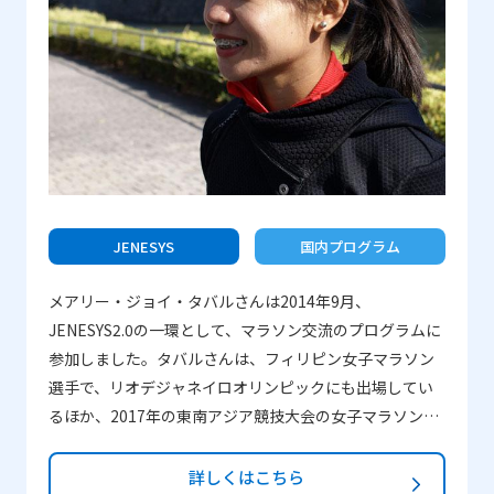
た、日本の歴史ものの映画に魅了されました。 日本の
人々に出会い、日本とベラルーシは地理的に離れている
ものの、二国間には共通点があり、精神的に似ている部
分があると分かりました。そして、MIRAIプログラムに参
加することで、自分の仮定を確かめたく、また気づきを
広めたくなったのです。 さらに、私は常に旅に出て、新
しいことを見つけようとしてきました。勉強だけでは足
りないと感じていましたし、宝石が発見されるのを待っ
JENESYS
国内プログラム
て輝いているように、このプログラムからたくさん学ぶ
ことができるのではないかと強く思っていました。他に
メアリー・ジョイ・タバルさんは2014年9月、
も大学の先生たちが日本でのプログラムの良い点をたく
JENESYS2.0の一環として、マラソン交流のプログラムに
さん話してくれましたので、助言に従って申請し、幸運
参加しました。タバルさんは、フィリピン女子マラソン
にも参加することができました。 ―一番印象に残ってい
選手で、リオデジャネイロオリンピックにも出場してい
ることは何ですか？ それは日本そのものです。様々な
るほか、2017年の東南アジア競技大会の女子マラソンで
形、色と影、風味や好みなど全てが印象的でした。見
は金メダルを獲得しています。JENESYS2.0での訪日時に
て、聞いて、食べて、自分が来日前に期待していたもの
お世話になったコーチと連絡を取り、2016年から日本で
詳しくはこちら
と比べて楽しみました。外務省や名高い大学を訪問した