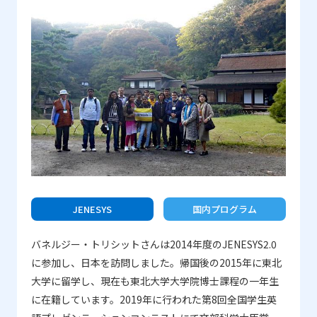
リランカの学生3人を一つのホストファミリーが受け入れ
てくれました。自分達の中の誰も日本語を話すことがで
きず、またホストファミリーのお父さん、お母さんも英
語があまり話せませんでした。けれども、皆とても楽し
く過ごし、様々な方法でもってたくさんコミュニケーシ
ョンを取りました。独特で伝統的な農家で素晴らしい経
験ができ、また初めて温泉に入ったことは忘れられませ
ん。
JENESYS
国内プログラム
バネルジー・トリシットさんは2014年度のJENESYS2.0
に参加し、日本を訪問しました。帰国後の2015年に東北
大学に留学し、現在も東北大学大学院博士課程の一年生
に在籍しています。2019年に行われた第8回全国学生英