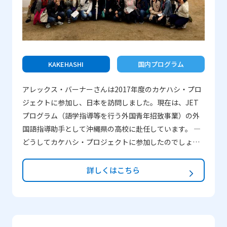
分達の世界に目を向けようと思いました。何があって
も、もっと自信をもって自分の夢を追いかけようと思
い、インドへと戻りました。 ―JICEスタッフやコーディ
ネーターのサポートはどうでしたか？また改善点があれ
ば教えてください。 JICEスタッフとコーディネーター
KAKEHASHI
国内プログラム
はとても献身的で、プログラムを思い出深いものにして
アレックス・バーナーさんは2017年度のカケハシ・プロ
くれました。私のグループを担当してくれたコーディネ
ジェクトに参加し、日本を訪問しました。現在は、JET
ーターの市橋仁美さんはプログラムの間、わたしたちが
プログラム（語学指導等を行う外国青年招致事業）の外
大丈夫かどうかをいつも確認してくれていました。彼女
国語指導助手として沖縄県の高校に赴任しています。 ―
は、成田空港のセキュリティチェックを通過するまで見
どうしてカケハシ・プロジェクトに参加したのでしょう
送ってくれました。今でも連絡を取り合っていて、東京
か？ 私が2017年度のカケハシ・プロジェクトに参加し
に行く機会があれば会っています。まるで自分が日本の
たのは、JETプログラムに申し込み、最終的にALT（外国
大家族の一員のような気分になり、これもJICEのサポー
詳しくはこちら
語指導助手）となる前に日本とその文化を経験してみた
トのおかげだと思います。
いと思ったからです。日本の大学生に会えるとても良い
機会でもありました。 ―一番印象に残っていることは何
ですか？ カケハシ・プロジェクトの中で印象深かった