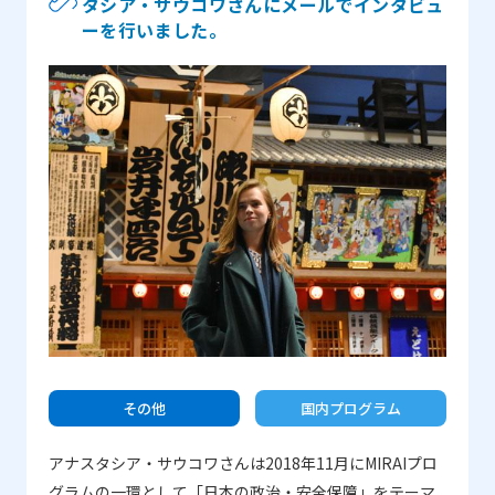
タシア・サウコワさんにメールでインタビュ
MIRAIプログラムは、凝縮された1週間で幅広いトピック
ーを行いました。
と産業を経験できる良い機会だと思います。このような
経験は、特に私のような若い学生には滅多になく貴重な
ものです。プログラムに参加して、政府、産業、研究機
関、そして日本の人々がそれぞれとどう関わっているの
か、日本の科学技術の仕組みをよく理解できました。日
本国内のことを理解することにより、国際社会における
日本の役割も理解することができました。もう一つは、
広島の原爆からの生還者、被爆者の証言が記憶に残るも
のでした。その話には本当に心を動かされました。日本
人の記憶に、そして日本人と技術との関係性に原爆がど
う影響したのかをより深く理解しました。
その他
国内プログラム
アナスタシア・サウコワさんは2018年11月にMIRAIプロ
グラムの一環として「日本の政治・安全保障」をテーマ