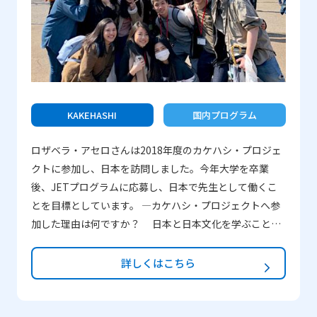
点を具体的に教えてください。また、改善点があれば具
体的に教えてください。 JENESYSで一番印象深かった
ことは、ホームステイです。これは本当に“ひと箱のチョ
コレート”のような体験です。何が起こるかわからないの
です。私たちはいくつかの小さいグループに分かれて、
それぞれ別の日本人家庭を訪問したので、人によって、
経験したことが違ってきます。私の経験を詳しくお話し
KAKEHASHI
国内プログラム
ます。 私は、同じバングラデシュからの2人とともに、河
ロザベラ・アセロさんは2018年度のカケハシ・プロジェ
門前家の“養子”になりました。”adopted（養子にな
クトに参加し、日本を訪問しました。今年大学を卒業
る）”という言葉を使ったのは、河門前さんが私たちを、
後、JETプログラムに応募し、日本で先生として働くこ
二人の自分の息子同様に実の息子として扱ってくれたか
とを目標としています。 ―カケハシ・プロジェクトへ参
らです。お母さんは本当に優しく思いやりのある人でし
加した理由は何ですか？ 日本と日本文化を学ぶことに
た。いつも笑顔で、よく世話をしてくれました。私たち
たいへん興味があります。私が持っている日本とカナダ
は十分大人で、自分で自分のことをできるのにもかかわ
の知識を、両国を結ぶカケハシとして活用したいと考え
らず、お母さんは、私たちが3泊した間、毎晩、私たちの
詳しくはこちら
ていました。 ―カケハシ・プロジェクトで一番印象に残
ベッドを整え、部屋が適温か確かめてくれました。私た
っていることは何ですか？JICEの企画したプログラムで
ちが熱帯の国から来ていて、北日本の寒い気候には慣れ
良かった点を具体的に教えてください。また、改善点が
ていないだろうと、いつも気にかけてくれました。食事