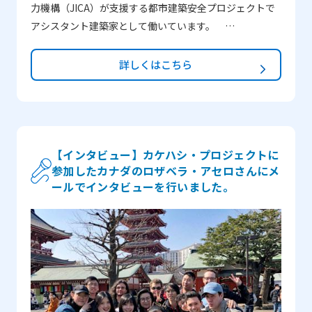
力機構（JICA）が支援する都市建築安全プロジェクトで
アシスタント建築家として働いています。
―JENESYS2017にへ参加した理由は何ですか？
JENESYSに応募した当時、私はダッカ大学日本語学部の
詳しくはこちら
修士課程にいました。日本に関する学術的知識を習得し
て、現実に結び付けたいと考えていました。私は勤労学
生でしたので、自己負担での日本訪問はほぼ不可能なこ
とでした。JENESYSが、私に完璧な機会を与えてくれた
のです。旅費と滞在費を負担してくれただけでなく、コ
【インタビュー】カケハシ・プロジェクトに
参加したカナダのロザベラ・アセロさんにメ
ーディネーターが終始同行してくれ、さらに、日本の家
ールでインタビューを行いました。
庭にホームステイもさせてくれました。ただの外国人旅
行者だったら、日本の普通の家庭に滞在することは難し
いですが、このプログラムのおかげで、日本の社会、
人々、技術、革新、歴史、建築など様々なことを体験す
ることができました。以上が、私がこのJENESYSに参加
した理由です。 ―JENESYS2017で一番印象に残っている
ことは何ですか？JICEの企画したプログラムで良かった