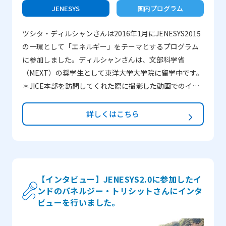
JENESYS
国内プログラム
ツシタ・ディルシャンさんは2016年1月にJENESYS2015
の一環として「エネルギー」をテーマとするプログラム
に参加しました。ディルシャンさんは、文部科学省
（MEXT）の奨学生として東洋大学大学院に留学中です。
＊JICE本部を訪問してくれた際に撮影した動画でのイン
タビューもFacebookにて公開しています。 インタビュ
ー動画：vol.1 ―どうしてJENESYS2015に参加したので
詳しくはこちら
しょうか？ 子供の頃から日本に行くことは夢でした。
学部生だった時に、大学よりこのプログラムに応募して
みないかと問われ、喜んでJENESYS2015に応募し、そし
て幸運なことに選抜されました。このきっかけがまさし
く日本を大好きになる、絶好の機会でした。 ―一番印
【インタビュー】JENESYS2.0に参加したイ
ンドのバネルジー・トリシットさんにインタ
象に残っていることは何ですか？ 全てのプログラムが
ビューを行いました。
面白く、印象深いものでした。その中でも、ホームステ
イが一番思い出深く印象に残りました。自分を含めたス