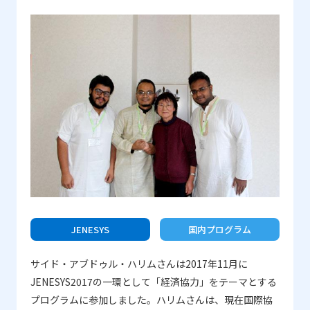
た、改善点があれば具体的に教えてください。 私たち
は日本のいろいろな場所に行き、様々な産業についての
ワークショップに参加して学ぶことができました。最も
印象深かったのは、ホームステイです。参加者の女子数
名と一緒にホストマザーのお宅に何日かステイしまし
た。家庭料理をいただき、地元のお寺に行き、まさに本
当の日本を感じることができました。プログラムの最後
には、米国に帰国後、この経験と日本で学んだことを、
どのように人々に伝え、どのように、より多くの人に日
本を知ってもらうかということを、参加者全員で話し合
いました。時間をとって経験を振り返り、そこから学ぶ
ということは大事なことだと思います。また、日本の食
JENESYS
国内プログラム
べ物はとてもおいしいので、いろいろな食事場所に行け
たことにも、たいへん満足しました。
サイド・アブドゥル・ハリムさんは2017年11月に
JENESYS2017の一環として「経済協力」をテーマとする
プログラムに参加しました。ハリムさんは、現在国際協