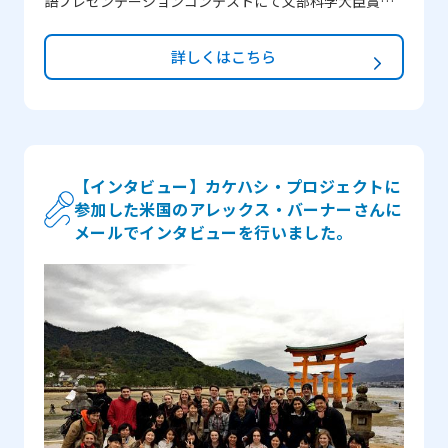
語プレゼンテーションコンテストにて文部科学大臣賞
（最優秀賞） （主催：神田外語グループ・読売新聞社）
を受賞しました。 ＊動画でのインタビューもFacebook
詳しくはこちら
にて公開しています。 インタビュー動画 vol.1 / vol.2 /
vol.3 ―JENESYSで一番印象に残っていることは何です
か？ 2014年のJENESYS 2.0は、私にとって、初めてイ
ンドを出た経験でした。日本についてごく僅かな知識し
かなく、何を期待したらいいのかもわかりませんでし
【インタビュー】カケハシ・プロジェクトに
参加した米国のアレックス・バーナーさんに
た。日本に関する固定概念を色々と持っていましたが、
メールでインタビューを行いました。
東京の武蔵野市にある学校を訪問した時に世界観が本当
に変わりました。そこで日本の伝統的な茶道を教えてく
れた若い生徒に会いました。交流の最後に、彼女に将来
何になりたいのかを尋ねたところ、お菓子職人になりた
いと彼女は言ったのです。彼女の答えにとても感動しま
した。同時に、東京のような大都市であれば、何にでも
なれる可能性があるのに、なぜ彼女はお菓子職人になる
ことを夢見ているのだろうかと思いました。彼女の仕事
に対する真の情熱と誇りを感じ、私も前向きな姿勢で自