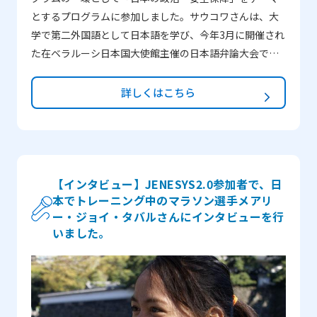
とするプログラムに参加しました。サウコワさんは、大
学で第二外国語として日本語を学び、今年3月に開催され
た在ベラルーシ日本国大使館主催の日本語弁論大会で見
事、第三位に入賞しました。 ―どうしてMIRAIプログラ
ムに参加したのでしょうか？ 約3年間、私はベラルー
詳しくはこちら
シ共和国のミンスク国立言語大学（以下MSLU）で日本語
を学んできました。しかし、これまで「太陽が昇る国
（日本）」には行ったことがありませんでした。 私の専
攻は通訳と翻訳です。日本人とベラルーシ人との間でコ
ミュニケーションを確立するのを助けるためには、日本
【インタビュー】JENESYS2.0参加者で、日
本でトレーニング中のマラソン選手メアリ
のあらゆる面をよく理解していることが不可欠です。そ
ー・ジョイ・タバルさんにインタビューを行
のため、私は自分の視野を広げようと決めました。日本
いました。
に関する興味と熱意を持ち、日本文化や日本語に関係す
る様々なイベント、例えば、映画週間、文化祭やワーク
ショップ、ボランティアやアートコンテストなどに参加
して経験を積みました。長年にわたって日本の世界観、
歴史、そして伝統についての本を読んできました。ま