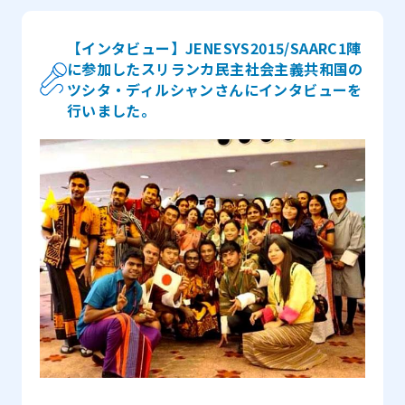
あれば具体的に教えてください。 カケハシ・プロジェ
の時は、文字通り、テーブルを料理の皿でいっぱいにし
クトの内容の多面性がとても良かったです。日本を様々
てくれました。私たちがイスラム教徒なので、お母さん
【インタビュー】JENESYS2015/SAARC1陣
に参加したスリランカ民主社会主義共和国の
な観点から見ることができました。例えば、講義からは
は、高価なのにもかかわらず、わざわざハラルミートを
ツシタ・ディルシャンさんにインタビューを
日本の政治を、パナソニックミュージアムでは日本の産
用意してくれました。地元のスーパーに連れて行ってく
行いました。
業を、彦根城では日本の歴史を知ることができました。
れたとき、お母さんが、食べたいと思うものを選びなさ
それにホームステイでは日本人の日常生活を体験するこ
いと言ってくれました。私は柿を選び、お母さんが払っ
とができました。
てくれました。そのあと、お母さんの友人の家に行った
とき、そこには私たちのために、たくさん柿が準備して
ありました。お母さんはそのことを知っていたにも関わ
らず、私がスーパーで柿を選ぶことを止めなかったので
す。日本人はお金を使うことに慎重だと本で読みまし
た。でも、お母さんの気前の良さは私たちの考えを変え
ました。