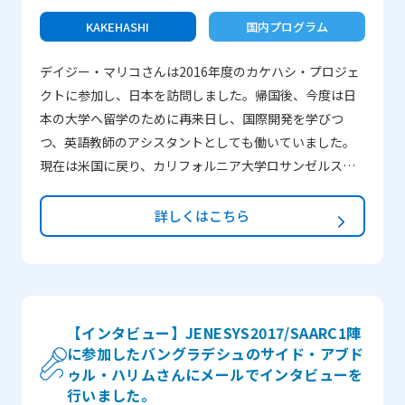
KAKEHASHI
国内プログラム
デイジー・マリコさんは2016年度のカケハシ・プロジェ
クトに参加し、日本を訪問しました。帰国後、今度は日
本の大学へ留学のために再来日し、国際開発を学びつ
つ、英語教師のアシスタントとしても働いていました。
現在は米国に戻り、カリフォルニア大学ロサンゼルス校
（UCLA）で働いています。 ―カケハシ・プロジェクト
へ参加した理由は何ですか？ カケハシ・プロジェクト
詳しくはこちら
に参加したのは、私のルーツについてもっと知りたかっ
たからです。私は日系3世です。このプログラムは、私の
日本人としての側面をもっと知り、日本文化に触れる機
会になると思いました。日本にはとても行きたかったで
すし、このプログラムに参加する同世代の人たちとも知
【インタビュー】JENESYS2017/SAARC1陣
に参加したバングラデシュのサイド・アブド
り合いたいと思いました。 ―カケハシ・プロジェクトで
ゥル・ハリムさんにメールでインタビューを
一番印象に残っていることは何ですか？JICEの企画した
行いました。
プログラムで良かった点を具体的に教えてください。ま