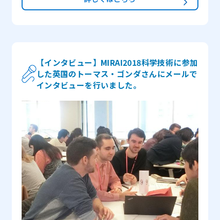
持ち始めました。私が通っていた高校では、自国語と第
一外国語とは別にもう一つ他の言語を学べるようになっ
ていて、5年生の時に私はドイツ語と日本語の選択肢から
迷わず日本語を選択しました。JENESYSプログラムにつ
いては勉強しているうちによく知るようになり、いつか
【インタビュー】MIRAI2018科学技術に参加
した英国のトーマス・ゴンダさんにメールで
参加することを夢見て、2009年のプログラムの参加者と
インタビューを行いました。
なるよう努力しました。この夢を叶えたことについて
は、10年経った今でも自分で自分を褒めています。また
日本に行くのは私にとって初めての海外経験でした。 ―
一番印象に残っていることは何ですか？ 毎日、毎秒が
とても意義のあるもので、夜遅くまで眠りたくなく、日
本の日常生活を経験するために、朝もとても早く起きて
いました。藤村さん宅でホームステイしたことは、紛れ
もなく滞在中のハイライトの一つです。また、中央大学
を訪問した際、学生組織の代表に会いました。彼は日本
人ではなく、大学で学ぶ傍ら、ソフトバンクでアルバイ
トをしていました。中央大学ブランドの贈り物と一緒