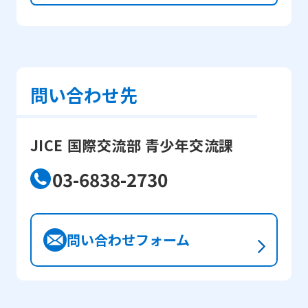
のトレーニングを開始しました。現在は東京オリンピッ
時、文化的なワークショップに参加した時、主催者や参
ク出場資格を得るために、日本を練習拠点として日々ト
加者と経験を分かち合った時、夜に通りを歩いた時、天
レーニングを続けています。 ―どうしてJENESYS2.0に
ぷらを食べ抹茶を飲んだ時、日本で過ごした全ての瞬間
参加したのでしょうか？また、JENESYS2.0で一番印象に
を大事にしています。その国の空気に飛び込んで、その
残っていることは何ですか？ 日本は世界で競える、トッ
人々と話すことによって自分自身を豊かにして、世界観
問い合わせ先
プクラスの国のうちの一つだったので、スポーツ交流の
を再考することができました。 プログラムの中で一番印
プログラムに参加しました。プログラムの中で、特別に
象深いのは、被爆者講話でした。広島の原爆とグローバ
東京と山梨にあるいくつかのトレーニング施設やレース
ルな協力について真剣に話し合うことができました。私
JICE 国際交流部 青少年交流課
会場を訪問することができました。日本食を楽しみ、富
は、チェルノブイリ原子力発電所での壊滅的な原子力事
士山を見ることもできました。山梨学院大学の学生たち
故に苦しみ、今でもそのような巨大な災害の傷を負って
03-6838-2730
と一緒に行ったトレーニングは、私にとって初めて同じ
いるベラルーシの一市民として、彼女が感情をこめて話
年頃のアスリートと一緒のトレーニングであり、とても
してくれた話に深く同情しました。 手短に言えば、プロ
印象深いものでした。 ―JENESYS2.0への参加は、あな
グラムは私の勉強や将来に役立つものでしたので、日本
問い合わせフォーム
たのキャリアにどのように影響を及ぼしましたか？
語と英語を上達させてくれた先生方、私を選んでくれた
JENESYS2.0に参加した後、フィリピンのトップアスリー
在ベラルーシ日本国大使館、そしてよく計画された活動
トの一人として、日本での経験を共有しました。また、
と忘れられない経験をくれたJICEと日本外務省に感謝し
恵まれない子供達への草の根プログラムを実施して、子
ます。