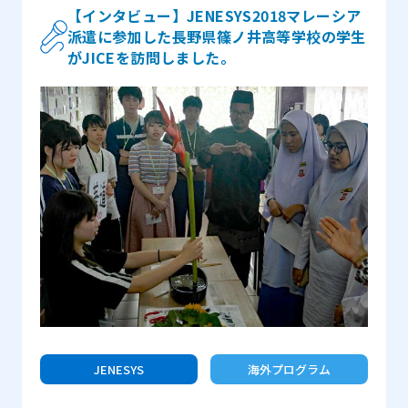
ことは、プログラムの編成の良さ、そして出会い、交流
【インタビュー】JENESYS2018マレーシア
派遣に参加した長野県篠ノ井高等学校の学生
した人々のおもてなしです。訪問した大学で日本の学生
がJICEを訪問しました。
達よりとても温かな歓迎を受け、とても楽しかったで
す。彼らが米国の自分の大学に来た時に開いた歓迎会を
同じように楽しんでくれていたらいいなと思いました。
JENESYS
海外プログラム