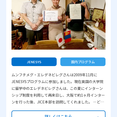
ですか？ 橋詰：派遣先の学校の生徒と交流をした際、学
校の生徒がおみやげとして私たち一人一人にマレーシア
ならではのものをくれたことです。 向本：同年代の生徒
との交流が一番印象に残っています。マレーシアの生徒
は勉強に対する姿勢や新しい文化に対する好奇心が高
く、とても刺激を受けました。 松林：ホームステイで
す。一日だけの体験でしたが、マレーシアの有名なとこ
ろへ連れて行って下さったり、マレーシアの料理を食べ
させてもらえたりと、本当に貴重な経験をさせて頂きま
した。また、一般的な生活をすることで、Pray
JENESYS
国内プログラム
room（祈祷室）がたくさんあるということや、ムスリム
ムンフチメグ・エレデネビレグさんは2009年11月に
の決まり、食事の仕方、礼拝についてなどをたくさん学
JENESYSプログラムに参加しました。現在英国の大学院
べました。 柳沢：みそ汁をホストファミリーに紹介した
に留学中のエレデネビレグさんは、この夏にインターン
時に、興味を持って話を聞いてくれて、「今度作ろう
シップ制度を利用して再来日し、大阪で約1ヶ月インター
ね」とホストファミリーが話をしていたのをみた時、と
ンを行った後、JICE本部を訪問してくれました。 ―どう
ても嬉しかったです。また、自分たちのプレゼンテーシ
してJENESYSプログラムに参加したのでしょうか？ 私
ョンを興味を持って聞いてくれることが嬉しくて印象に
は小学校に入学した頃から日本の文化や日本語に興味を
残っています。
詳しくはこちら