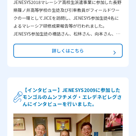
JENESYS2018マレーシア高校生派遣事業に参加した長野
県篠ノ井高等学校の生徒及び引率教員がフィールドワー
クの一環としてJICEを訪問し、JENESYS参加生徒4名に
よるマレーシア研修成果報告等が行われました。
JENESYS参加生徒の橋詰さん、松林さん、向本さん、柳
沢さんにインタビューを行いました。 ーどうして
JENESYSに参加したのでしょうか？ 橋詰：学校が私たち
詳しくはこちら
にJENESYSに参加するチャンスをくれたので、参加する
ことができました。 松林：海外に興味がありたくさんの
経験ができそうだと思ったからです。 向本：もともと海
外留学に興味がありましたが、一歩踏み出す勇気がなか
った時に学校でJENESYSのプログラムを知って参加した
【インタビュー】JENESYS2009に参加した
モンゴルのムンフチメグ・エレデネビレグさ
いと思いました。 柳沢：自分の視野を広げるため、海外
んにインタビューを行いました。
プロジェクトに参加したいと考えたためです。また、日
本の伝統文化・ポップカルチャーなど日本の良い面を知
ってもらい、日本をもっと好きになってもらいたかった
からです。 ーJENESYSで一番印象に残っていることは何