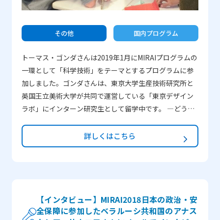
に、留学生活について話してくれました。彼の話を聞
き、周りの日本の大学の文化を見て、より一層留学した
いと思うようになりました。さらに、東京にある外務省
その他
国内プログラム
を訪問した時はとても緊張しましたが、同時に誇らしく
トーマス・ゴンダさんは2019年1月にMIRAIプログラムの
も思いました。全ての瞬間がとても特別なものでしたの
一環として「科学技術」をテーマとするプログラムに参
で、食べ物、場所、匂いと出来事、その全てを思い出す
加しました。ゴンダさんは、東京大学生産技術研究所と
ことができます。また広島の被爆者の証言も忘れられま
英国王立美術大学が共同で運営している「東京デザイン
せん。証言を聞いてとても心が動かされ、原爆が日本人
ラボ」にインターン研究生として留学中です。 ―どうし
の記憶や科学技術との関係性に与えた影響について深く
てMIRAIプログラムに参加したのでしょうか？ 私が
理解しました。
MIRAIプログラムへの参加を決めたのは、日本はいつでも
詳しくはこちら
魅了してくれる国であり、その文化だけでなく世界経済
における日本の役割についても深く理解できるユニーク
な機会だったからです。これまでに様々な国に住んでき
たので、異なる環境や文化そして人々の中にいること
は、常に豊かな経験となるということを私はよくわかっ
【インタビュー】MIRAI2018日本の政治・安
全保障に参加したベラルーシ共和国のアナス
ています。 ―一番印象に残っていることは何ですか？