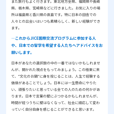
また旅行もよく行きます。東北地方全県、福岡県や長崎
県、栃木県、宮崎県などに行きました。お気に入りの場
所は福島県と香川県の直島です。特に日本の田舎での
人々との出会いはいつも素晴らしく、新しい経験ができ
ます。
―これからJICE国際交流プログラムに参加する人
や、日本での留学を希望する人たちへアドバイスをお
願いします。
日本があなたの選択肢の中の一番ではないかもしれませ
んが、開かれた視点をもってみましょう。この極東に来
て、“文化のお鍋“に身を投じることは、人生で経験する
価値があることでしょう。日本には一生懸命にやりた
い、頑張りたいと思っている全ての人のための何かがあ
ります。日本で言葉の壁にぶつかるかもしれませんが、
時間が経つうちに壁はなくなって、社会に順応して変わ
っていく自分自身を感じることができると思います。