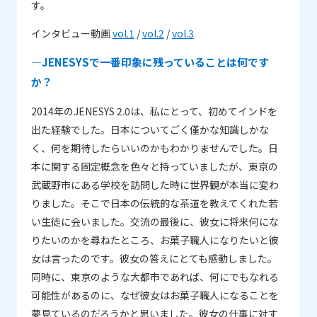
す。
インタビュー動画
vol.1
/
vol.2
/
vol.3
―JENESYSで一番印象に残っていることは何です
か？
2014年のJENESYS 2.0は、私にとって、初めてインドを
出た経験でした。日本についてごく僅かな知識しかな
く、何を期待したらいいのかもわかりませんでした。日
本に関する固定概念を色々と持っていましたが、東京の
武蔵野市にある学校を訪問した時に世界観が本当に変わ
りました。そこで日本の伝統的な茶道を教えてくれた若
い生徒に会いました。交流の最後に、彼女に将来何にな
りたいのかを尋ねたところ、お菓子職人になりたいと彼
女は言ったのです。彼女の答えにとても感動しました。
同時に、東京のような大都市であれば、何にでもなれる
可能性があるのに、なぜ彼女はお菓子職人になることを
夢見ているのだろうかと思いました。彼女の仕事に対す