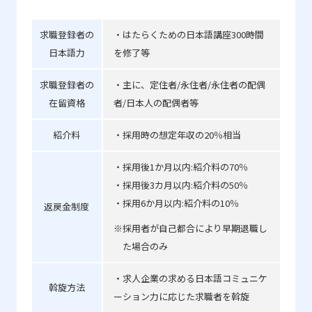
求職登録者の
・はたらくための日本語講座300時間
日本語力
を修了等
求職登録者の
・主に、定住者/永住者/永住者の配偶
在留資格
者/日本人の配偶者等
紹介料
・採用時の想定年収の20％相当
・採用後1か月以内:紹介料の70％
・採用後3カ月以内:紹介料の50％
・採用6か月以内:紹介料の10％
返戻金制度
※採用者が自己都合により早期退職し
た場合のみ
・求人企業の求める日本語コミュニケ
斡旋方法
ーション力に応じた求職者を斡旋