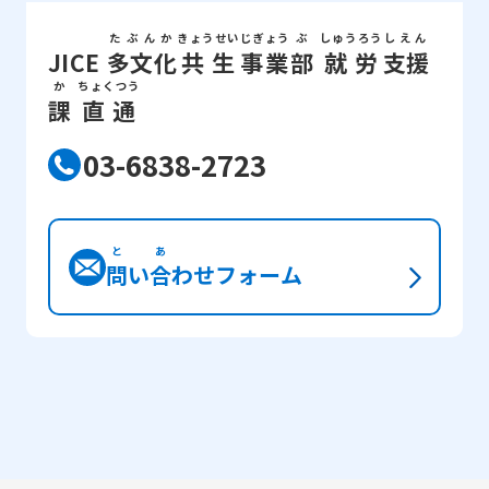
たぶんか
きょうせい
じぎょう
ぶ
しゅうろう
しえん
JICE
多文化
共生
事業
部
就労
支援
か
ちょくつう
課
直通
03-6838-2723
と
あ
問
い
合
わせフォーム