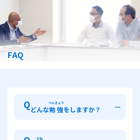
FAQ
Q
べんきょう
どんな
勉強
をしますか？
A
とき
つか
にほんご
べんきょう
「はたらく」
時
に
使
う
日本語
を
勉強
しま
かね