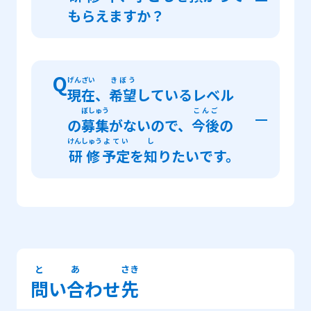
かくにん
げんち
れんらく
もらえますか？
リーフレットをご
確認
のうえ、
現地
連絡
ちょうせい
いん
ちか
調整
員
またはお
近
くのハローワークに
そうだん
A
相談
してください。
かいじょう
あず
会場
やJICEで
預
かることはできませ
Q
げんざい
きぼう
現在
、
希望
しているレベル
ん。
ぼしゅう
こんご
の
募集
がないので、
今後
の
けんしゅう
よてい
し
研修
予定
を
知
りたいです。
A
ぼしゅう
じょうほう
けんしゅう
はじ
やく
げつ
まえ
募集
情報
は
研修
が
始
まる
約
1か
月
前
に
ぼしゅう
じょうほう
けいさい
「
募集
情報
」
へ
掲載
しますので、ご
かくにん
確認
ください。
と
あ
さき
問
い
合
わせ
先