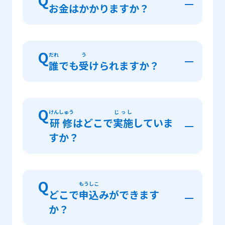
Q
お
金
はかかりますか？
す。
しょくば
にほんご
職場
における
日本語
コミュニケーション
こよう
かんこう
ろうどう
やビジネスマナー、
雇用
慣行
、
労働
A
けんしゅう
むりょう
かいじょう
ほけん
しゃかい
ほけん
せいど
かん
ちしき
研修
は
無料
です。ただし
会場
までの
Q
保険
・
社会
保険
制度
などに
関
する
知識
を
だれ
う
こうつう
ひ
じこ
ふたん
誰
でも
受
けられますか？
まな
かく
がくしゅう
ないよう
交通
費
は
自己
負担
です。
学
びます。
各
レベルの
学習
内容
は
「コ
あんない
み
ース
案内
」
を
見
てください。
A
てきほう
にほんこくない
しゅうろう
しかく
ゆう
適法
に
日本国内
で
就労
する
資格
を
有
し、
Q
けんしゅう
じっし
にほん
しゅうろう
きぼう
がいこくじんおよ
研修
はどこで
実施
していま
日本
における
就労
を
希望
する
外国人及
にほんこくせき
もの
がいこく
も
とう
すか？
び
日本国籍
の
者
で
外国
にルーツを
持
つ
等
りゆう
ほんじぎょう
しえん
ひつよう
の
理由
から
本事業
での
支援
が
必要
な
かた
いか
きゅうしょくがいこくじん
とう
A
方
（
以下
「
求職外国人等
」という。）
等
たいめんがた
じっしちいき
ぼしゅう
対面型
コースの
実施地域
は
「
募集
Q
たいしょう
じゅこう
たいしょうしゃ
もうしこ
を
対象
としています。
受講
対象者
につ
じょうほう
かくにん
どこで
申込
みができます
情報
」
をご
確認
ください。オンライン
じぎょう
がいよう
らん
いては
「
事業
概要
」
をご
覧
ください。
にほんぜんこく
もうしこみ
か？
コースは
日本全国
から
申込
をすることが