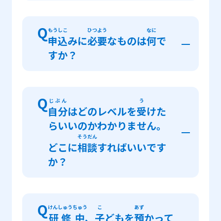
できます。
A
す
ちいき
もうしこみ
住
んでいる
地域
のハローワークで
申込
が
Q
もうしこ
ひつよう
なに
じっし
ちいき
ぼしゅう
じょうほう
申込
みに
必要
なものは
何
で
できます。
実施
地域
や
募集
情報
につい
ぼしゅう
じょうほう
らん
すか？
ては
「
募集
情報
」
をご
覧
ください。
A
みぶん
しょうめいしょ
ざいりゅう
身分
証明書
（
在留
カードまたはパスポ
Q
じぶん
う
とう
自分
はどのレベルを
受
けた
ート）とスマートフォン
等
インターネッ
せつぞく
たんまつ
らいいのかわかりません。
トに
接続
できる
端末
です。
そうだん
どこに
相談
すればいいです
か？
A
かく
せつめい
あんない
み
各
レベルの
説明
は
「コース
案内
」
を
見
て
Q
けんしゅう
ちゅう
こ
あず
ぼしゅう
じょうほう
かく
ちいき
研修
中
、
子
どもを
預
かって
ください。
「
募集
情報
」
から
各
地域
の